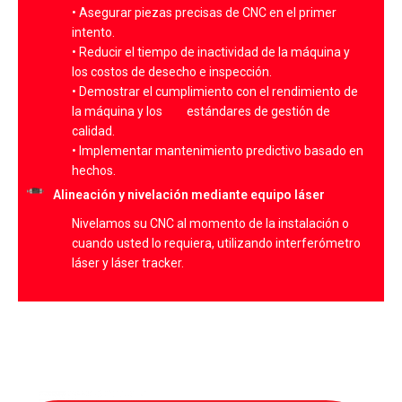
• Asegurar piezas precisas de CNC en el primer
intento.
•
Reducir el tiempo de inactividad de la máquina y
los costos de desecho e inspección.
•
Demostrar el cumplimiento con el rendimiento de
la máquina y los estándares de gestión de
calidad.
•
Implementar mantenimiento predictivo basado en
hechos.
Alineación y nivelación mediante equipo láser
Nivelamos su CNC al momento de la instalación o
cuando usted lo requiera, utilizando interferómetro
láser y láser tracker.