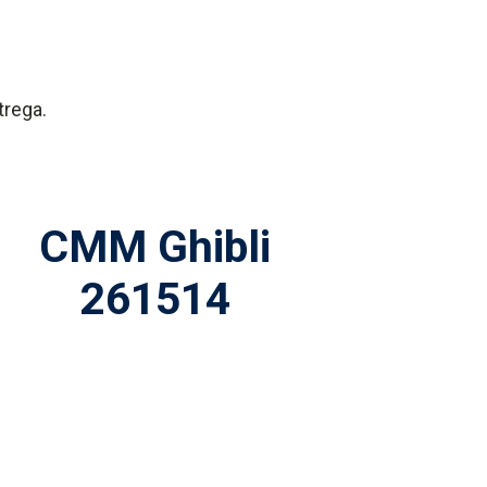
trega.
CMM Ghibli
261514