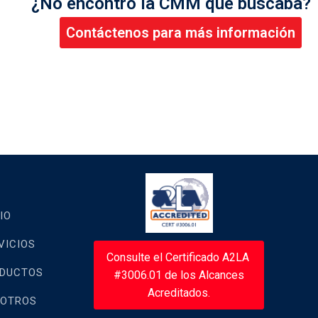
¿No encontró la CMM que buscaba?
Contáctenos para más información
IO
VICIOS
Consulte el Certificado A2LA
DUCTOS
#3006.01 de los Alcances
Acreditados.
OTROS