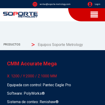
ventas@soporte-metrology.com
Login
>
Equipos Soporte Metrology
PRODUCTOS
CMM Accurate Mega
CATEGORÍA
X: 1200
/
Y:2000
/
Z:1000 MM
Equipada con c
ontrol: Pantec Eagle Pro
Software: PolyWorks®
Sistema de conteo: Renishaw®